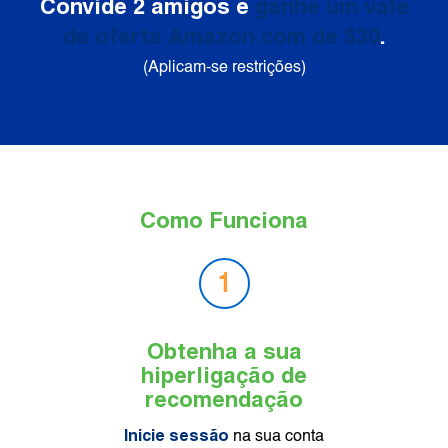
Convide 2 amigos e
ganhe um vale
de oferta Amazon.com de $30
.
(Aplicam-se restrições)
Como Funciona
1
Obtenha a sua
hiperligação de
recomendação
Inicie sessão
na sua conta