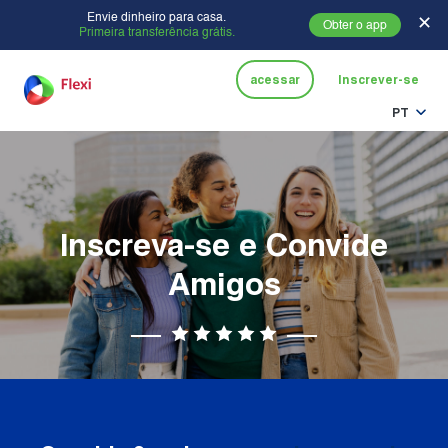
Envie dinheiro para casa.
✕
Obter o app
Primeira transferência grátis.
acessar
Inscrever-se
PT
Inscreva-se e Convide
Amigos