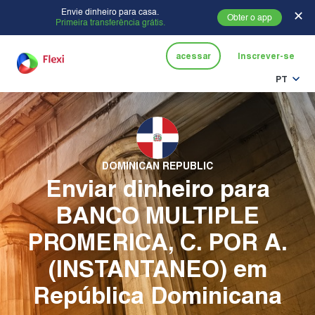
Envie dinheiro para casa.
✕
Obter o app
Primeira transferência grátis.
acessar
Inscrever-se
PT
DOMINICAN REPUBLIC
Enviar dinheiro para
BANCO MULTIPLE
PROMERICA, C. POR A.
(INSTANTANEO) em
República Dominicana