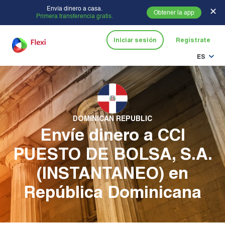
Envía dinero a casa.
✕
Obtener la app
Primera transferencia gratis.
Iniciar sesión
Regístrate
ES
DOMINICAN REPUBLIC
Envíe dinero a CCI
PUESTO DE BOLSA, S.A.
(INSTANTANEO) en
República Dominicana